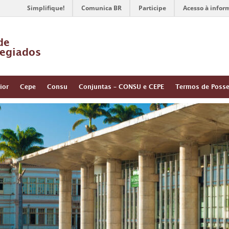
Simplifique!
Comunica BR
Participe
Acesso à infor
de
egiados
ior
Cepe
Consu
Conjuntas – CONSU e CEPE
Termos de Poss