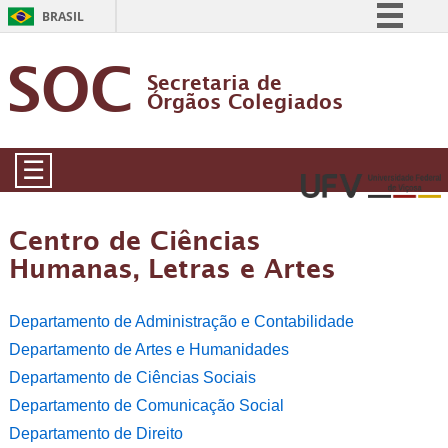
BRASIL
Simplifique!
SOC
Secretaria de
Comunica BR
Órgãos Colegiados
Participe
Acesso à informação
☰
Legislação
Canais
Centro de Ciências
Humanas, Letras e Artes
Departamento de Administração e Contabilidade
Departamento de Artes e Humanidades
Departamento de Ciências Sociais
Departamento de Comunicação Social
Departamento de Direito