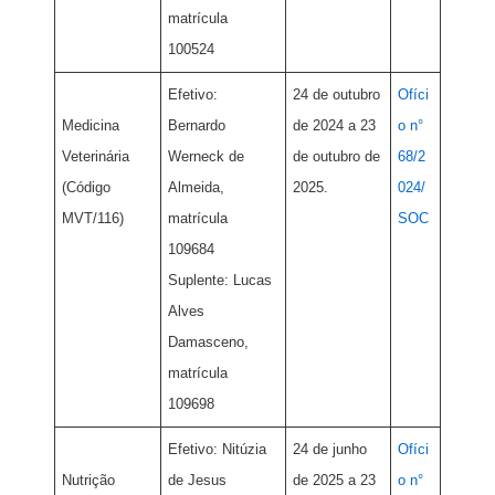
matrícula
100524
Efetivo:
24 de outubro
Ofíci
Medicina
Bernardo
de 2024 a 23
o n°
Veterinária
Werneck de
de outubro de
68/2
(Código
Almeida,
2025.
024/
MVT/116)
matrícula
SOC
109684
Suplente: Lucas
Alves
Damasceno,
matrícula
109698
Efetivo: Nitúzia
24 de junho
Ofíci
Nutrição
de Jesus
de 2025 a 23
o n°