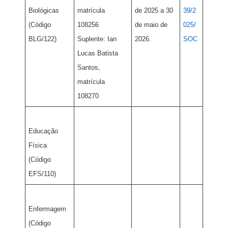
Biológicas
matrícula
de 2025 a 30
39/2
(Código
108256
de maio de
025/
BLG/122)
Suplente: Ian
2026.
SOC
Lucas Batista
Santos,
matrícula
108270
Educação
Física
(Código
EFS/110)
Enfermagem
(Código