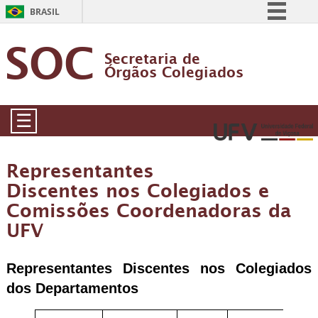
BRASIL
Simplifique!
SOC
Secretaria de
Comunica BR
Órgãos Colegiados
Participe
Acesso à informação
☰
Legislação
Canais
Representantes
Discentes nos Colegiados e
Comissões Coordenadoras da
UFV
Representantes Discentes nos Colegiados
dos Departamentos