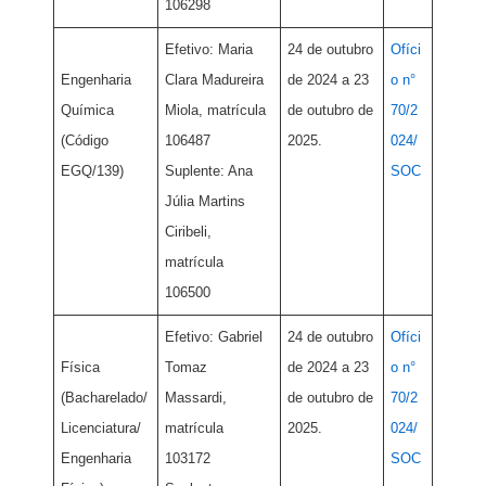
106298
Efetivo: Maria
24 de outubro
Ofíci
Engenharia
Clara Madureira
de 2024 a 23
o n°
Química
Miola, matrícula
de outubro de
70/2
(Código
106487
2025.
024/
EGQ/139)
Suplente: Ana
SOC
Júlia Martins
Ciribeli,
matrícula
106500
Efetivo: Gabriel
24 de outubro
Ofíci
Física
Tomaz
de 2024 a 23
o n°
(Bacharelado/
Massardi,
de outubro de
70/2
Licenciatura/
matrícula
2025.
024/
Engenharia
103172
SOC