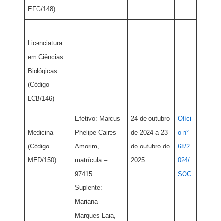
EFG/148)
Licenciatura
em Ciências
Biológicas
(Código
LCB/146)
Efetivo: Marcus
24 de outubro
Ofíci
Medicina
Phelipe Caires
de 2024 a 23
o n°
(Código
Amorim,
de outubro de
68/2
MED/150)
matrícula –
2025.
024/
97415
SOC
Suplente:
Mariana
Marques Lara,