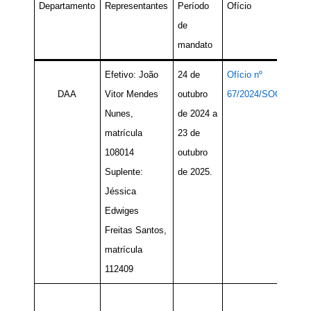
Departamento
Representantes
Período
Ofício
de
mandato
Efetivo: João
24 de
Ofício nº
DAA
Vitor Mendes
outubro
67/2024/SOC
Nunes,
de 2024 a
matrícula
23 de
108014
outubro
Suplente:
de 2025.
Jéssica
Edwiges
Freitas Santos,
matrícula
112409