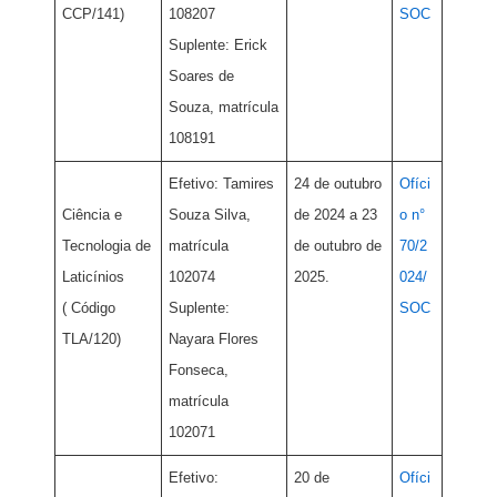
CCP/141)
108207
SOC
Suplente: Erick
Soares de
Souza, matrícula
108191
Efetivo: Tamires
24 de outubro
Ofíci
Ciência e
Souza Silva,
de 2024 a 23
o n°
Tecnologia de
matrícula
de outubro de
70/2
Laticínios
102074
2025.
024/
( Código
Suplente:
SOC
TLA/120)
Nayara Flores
Fonseca,
matrícula
102071
Efetivo:
20 de
Ofíci