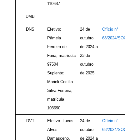
110687
DMB
DNS
Efetivo:
24 de
Ofício n°
Pâmela
outubro
68/2024/SOC
Ferreira de
de 2024 a
Faria, matrícula
23 de
97504
outubro
Suplente:
de 2025.
Marieli Cecília
Silva Ferreira,
matrícula
103690
DVT
Efetivo: Lucas
24 de
Ofício n°
Alves
outubro
68/2024/SOC
Damasceno,
de 2024 a