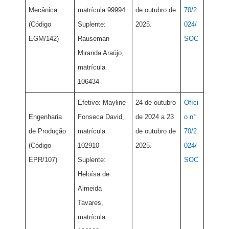
Mecânica
matrícula 99994
de outubro de
70/2
(Código
Suplente:
2025.
024/
EGM/142)
Rauseman
SOC
Miranda Araújo,
matrícula
106434
Efetivo: Mayline
24 de outubro
Ofíci
Engenharia
Fonseca David,
de 2024 a 23
o n°
de Produção
matrícula
de outubro de
70/2
(Código
102910
2025.
024/
EPR/107)
Suplente:
SOC
Heloísa de
Almeida
Tavares,
matrícula