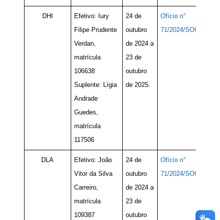
DHI
Efetivo: Iury
24 de
Ofício n°
Filipe Prudente
outubro
71/2024/SOC
Verdan,
de 2024 a
matrícula
23 de
106638
outubro
Suplente: Lígia
de 2025.
Andrade
Guedes,
matrícula
117506
DLA
Efetivo: João
24 de
Ofício n°
Vitor da Silva
outubro
71/2024/SOC
Carreiro,
de 2024 a
matrícula
23 de
109387
outubro