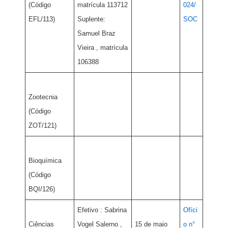
(Código
matrícula 113712
024/
EFL/113)
Suplente:
SOC
Samuel Braz
Vieira , matrícula
106388
Zootecnia
(Código
ZOT/121)
Bioquímica
(Código
BQI/126)
Efetivo : Sabrina
Ofíci
Ciências
Vogel Salerno ,
15 de maio
o n°