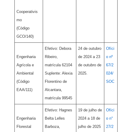
Cooperativis
mo
(Código
GCO/140)
Efetivo: Debora
24 de outubro
Ofíci
Engenharia
Ribeiro,
de 2024 a 23
o nº
Agrícola e
matrícula 62104
de outubro de
67/2
Ambiental
Suplente: Alexia
2025.
024/
(Código
Florentino de
SOC
EAA/111)
Alcantara,
matrícula 99545
Efetivo: Hagnes
19 de julho de
Ofíci
Engenharia
Belta Lelles
2024 a 18 de
o n°
Florestal
Barboza,
julho de 2025
27/2