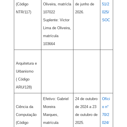
(Código
Oliveira, matrícla
de junho de
51/2
NTR/117)
107022
2026.
025/
Suplente: Victor
SOC
Lima de Oliveira,
matrícula
103664
Arquitetura e
Urbanismo
( Código
ARU/128)
Efetivo: Gabriel
24 de outubro
Ofíci
Ciência da
Moreira
de 2024 a 23
o n°
Computação
Marques,
de outubro de
70/2
(Código
matrícula
2025.
024/