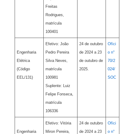
Freitas
Rodrigues,
matrícula
100401
Efetivo: João
24 de outubro
Ofíci
Engenharia
Pedro Pereira
de 2024 a 23
o n°
Elétrica
Silva Neves,
de outubro de
70/2
(Código
matrícula
2025.
024/
EEL/131)
100981
SOC
Suplente: Luiz
Felipe Fonseca,
matrícula
106336
Efetivo: Vitória
24 de outubro
Ofíci
Engenharia
Miron Pereira,
de 2024 a 23
o n°