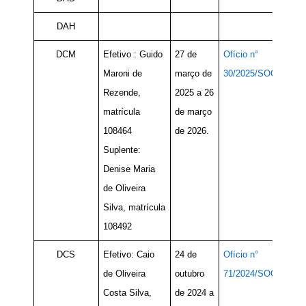
DAH
DCM
Efetivo : Guido
27 de
Ofício n°
Maroni de
março de
30/2025/SOC
Rezende,
2025 a 26
matrícula
de março
108464
de 2026.
Suplente:
Denise Maria
de Oliveira
Silva, matrícula
108492
DCS
Efetivo: Caio
24 de
Ofício n°
de Oliveira
outubro
71/2024/SOC
Costa Silva,
de 2024 a