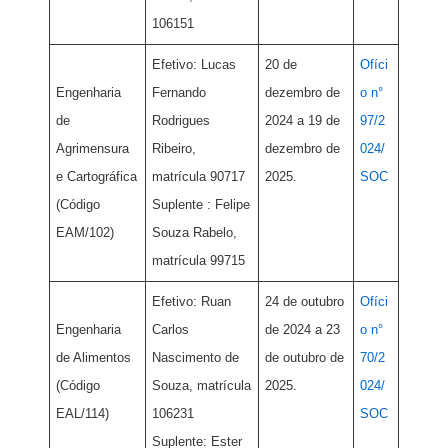
106151
Efetivo: Lucas
20 de
Ofíci
Engenharia
Fernando
dezembro de
o n°
de
Rodrigues
2024 a 19 de
97/2
Agrimensura
Ribeiro,
dezembro de
024/
e Cartográfica
matrícula 90717
2025.
SOC
(Código
Suplente : Felipe
EAM/102)
Souza Rabelo,
matrícula 99715
Efetivo: Ruan
24 de outubro
Ofíci
Engenharia
Carlos
de 2024 a 23
o n°
de Alimentos
Nascimento de
de outubro de
70/2
(Código
Souza, matrícula
2025.
024/
EAL/114)
106231
SOC
Suplente: Ester