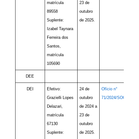
matrícula
23 de
89558
outubro
Suplente:
de 2025.
Izabel Taynara
Ferreira dos
Santos,
matrícula
105690
DEE
DEI
Efetivo:
24 de
Ofício n°
Grazielli Lopes
outubro
71/2024/SOC
Delazari,
de 2024 a
matrícula
23 de
67130
outubro
Suplente:
de 2025.