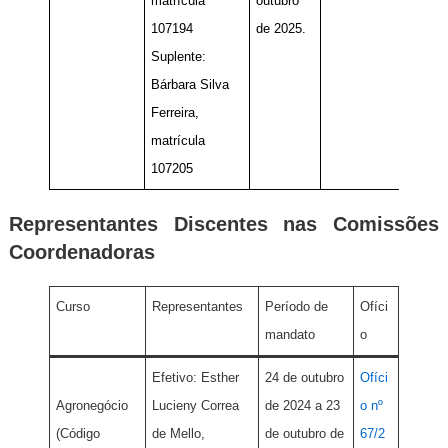
matrícula
outubro
107194
de 2025.
Suplente:
Bárbara Silva
Ferreira,
matrícula
107205
Representantes Discentes nas Comissões
Coordenadoras
Curso
Representantes
Período de
Ofíci
mandato
o
Efetivo: Esther
24 de outubro
Ofíci
Agronegócio
Lucieny Correa
de 2024 a 23
o nº
(Código
de Mello,
de outubro de
67/2