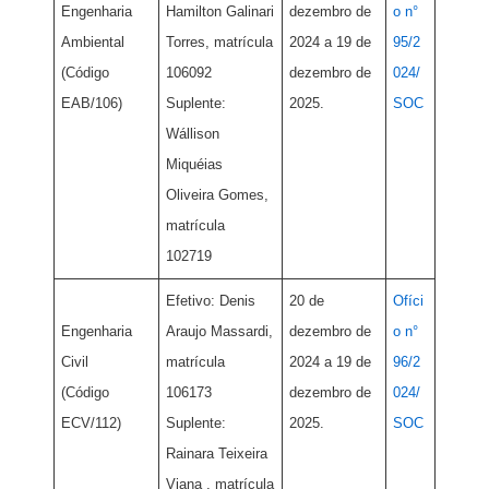
Engenharia
Hamilton Galinari
dezembro de
o n°
Ambiental
Torres, matrícula
2024 a 19 de
95/2
(Código
106092
dezembro de
024/
EAB/106)
Suplente:
2025.
SOC
Wállison
Miquéias
Oliveira Gomes,
matrícula
102719
Efetivo: Denis
20 de
Ofíci
Engenharia
Araujo Massardi,
dezembro de
o n°
Civil
matrícula
2024 a 19 de
96/2
(Código
106173
dezembro de
024/
ECV/112)
Suplente:
2025.
SOC
Rainara Teixeira
Viana , matrícula