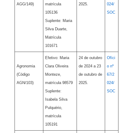
AGG/149
)
matrícula
2025.
024/
105136
SOC
Suplente: Maria
Silva Duarte,
Matrícula
101671
Efetivo: Maria
24 de outubro
Ofíci
Agronomia
Clara Oliveira
de 2024 a 23
o nº
(Código
Monteze,
de outubro de
67/2
AGN/103)
matrícula 98579
2025.
024/
Suplente:
SOC
Isabela Silva
Pulquério,
matrícula
105191